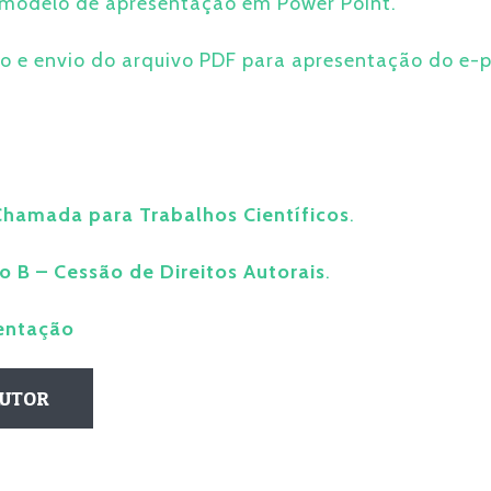
 modelo de apresentação em Power Point.
io e envio do arquivo PDF para apresentação do e-
Chamada para Trabalhos Científicos
.
o B – Cessão de Direitos Autorais
.
ientação
AUTOR